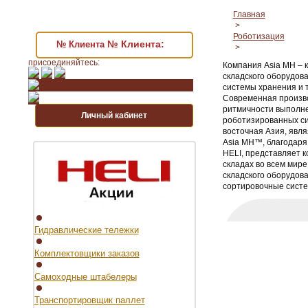
Главная
>
Роботизация
№ Клиента:
№ Клиента
>
присоединяйтесь:
Компания Asia MH – к
складского оборудов
системы хранения и т
Современная произво
ритмичности выполне
Личный кабинет
роботизированных си
восточная Азия, явл
Asia MH™, благодаря
HELI, представляет 
складах во всем мире
складского оборудова
сортировочные систе
Гидравлические тележки
Комплектовщики заказов
Самоходные штабелеры
Транспортировщик паллет