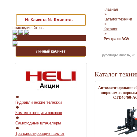
Главная
>
№ Клиента:
Каталог техники
№ Клиента
>
присоединяйтесь:
Каталог
>
Ричтраки AGV
Личный кабинет
Грузоподъёмность, кг
Каталог техни
Автоматизированный
широкими опорным
CTD40/60-A
Гидравлические тележки
Комплектовщики заказов
Самоходные штабелеры
Транспортировщик паллет