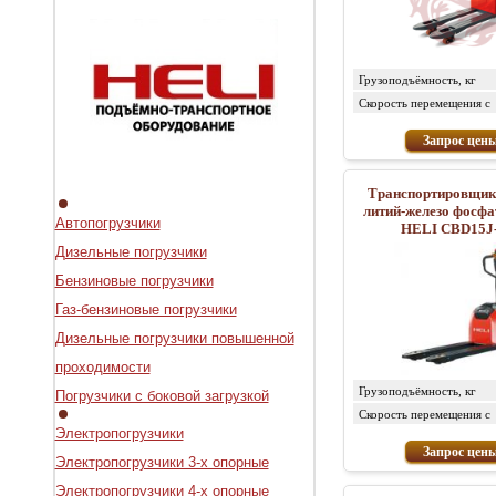
Грузоподъёмность, кг
Скорость перемещения с
грузом/без груза, км/ч
Запрос цен
Транспортировщик 
литий-железо фосф
Автопогрузчики
HELI CBD15J-
Дизельные погрузчики
Бензиновые погрузчики
Газ-бензиновые погрузчики
Дизельные погрузчики повышенной
проходимости
Грузоподъёмность, кг
Погрузчики с боковой загрузкой
Скорость перемещения с
грузом/без груза, км/ч
Электропогрузчики
Запрос цен
Электропогрузчики 3-х опорные
Электропогрузчики 4-х опорные