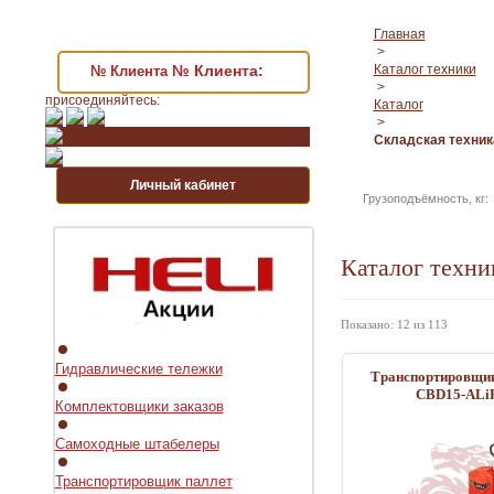
Главная
>
№ Клиента:
Каталог техники
№ Клиента
>
присоединяйтесь:
Каталог
>
Складская техник
Личный кабинет
Грузоподъёмность, кг
Каталог техни
Показано: 12 из 113
Гидравлические тележки
Транспортировщик
CBD15-ALi
Комплектовщики заказов
Самоходные штабелеры
Транспортировщик паллет