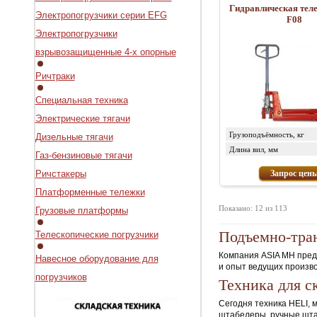
Гидравлическая тел
Электропогрузчики серии EFG
F08
Электропогрузчики
взрывозащищенные 4-х опорные
Ричтраки
Специальная техника
Электрические тягачи
Грузоподъёмность, кг
Дизельные тягачи
Длина вил, мм
Газ-бензиновые тягачи
Ричстакеры
Запрос цен
Платформенные тележки
Показано: 12 из 113
Грузовые платформы
Подъемно-тра
Телескопические погрузчики
Компания ASIA MH пред
Навесное оборудование для
и опыт ведущих произво
погрузчиков
Техника для с
Сегодня техника HELI, 
штабелеры, ручные шта