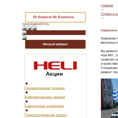
Главная
>
Сервис и з
№ Клиента:
№ Клиента
>
присоединяйтесь:
Сервисное
Компания A
вилочных п
Личный кабинет
Вы можете 
Asia MH , 
позволит о
и качестве
Специалист
ремонт тех
Гидравлические тележки
Комплектовщики заказов
Самоходные штабелеры
Транспортировщик паллет