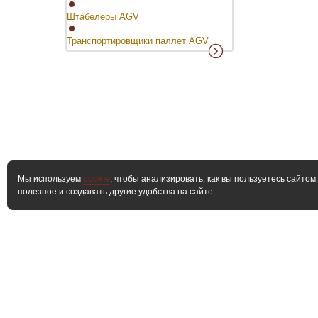
Штабелеры AGV
Транспортировщики паллет AGV
Мы используем
cookie
, чтобы анализировать, как вы пользуетесь сайтом
полезное и создавать другие удобства на сайте
О компании
Продукты
Сер
контента с данного сайта возможно при условии размещения а
Карта сайта
© 2001-2026, "ASIA MH Екатеринб