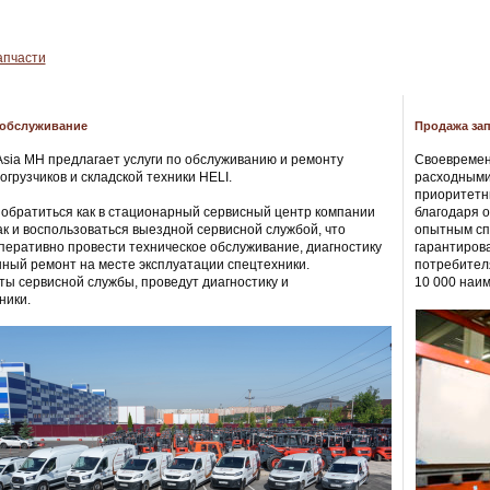
апчасти
 обслуживание
Продажа зап
sia MH предлагает услуги по обслуживанию и ремонту
Своевремен
огрузчиков и складской техники HELI.
расходными
приоритетн
обратиться как в стационарный сервисный центр компании
благодаря о
так и воспользоваться выездной сервисной службой, что
опытным сп
перативно провести техническое обслуживание, диагностику
гарантирова
нный ремонт на месте эксплуатации спецтехники.
потребител
ы сервисной службы, проведут диагностику и
10 000 наи
ники.