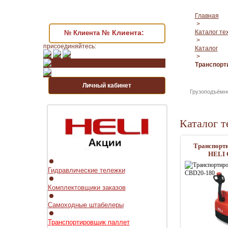
Главная
>
№ Клиента:
Каталог те
№ Клиента
>
присоединяйтесь:
Каталог
>
Транспорт
Личный кабинет
Грузоподъёмн
Каталог т
Транспорт
HELI 
Гидравлические тележки
Комплектовщики заказов
Самоходные штабелеры
Транспортировщик паллет