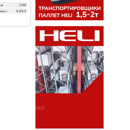
 кг
2500
ния с
6.0/6.0
м/ч