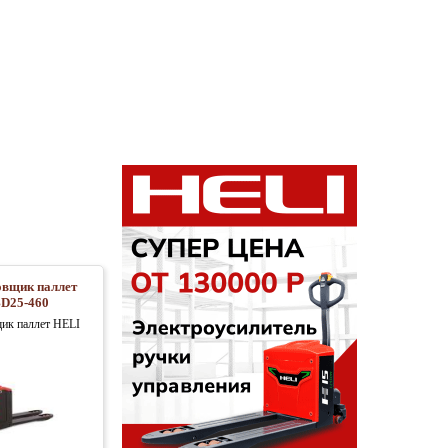
овщик паллет
D25-460