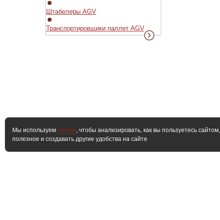
Штабелеры AGV
Транспортировщики паллет AGV
Мы используем
cookie
, чтобы анализировать, как вы пользуетесь сайтом
полезное и создавать другие удобства на сайте
О компании
Продукты
Сер
контента с данного сайта возможно при условии размещения а
Карта сайта